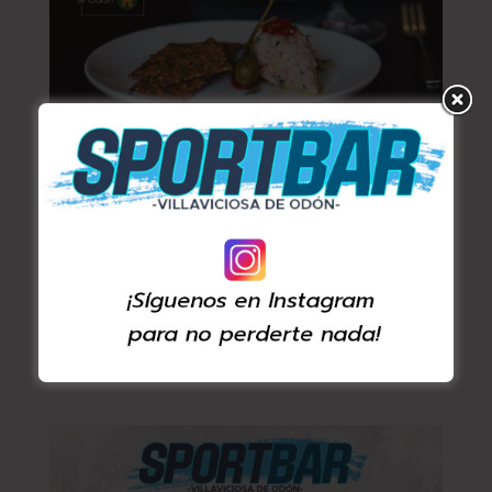
Participamos en la XV edición de la Ruta del
Pincho
por
admin
|
Nov 14, 2024
|
Sport Bar
Este noviembre, Villaviciosa de Odón celebra la 15ª
edición de la Ruta del Pincho, ¡y Sport Bar Villaviciosa
no se queda atrás! Los días 15, 16 y 17, y 22, 23 y 24
de noviembre, tendrás la oportunidad de embarcarte
en un delicioso itinerario gastronómico a través de...